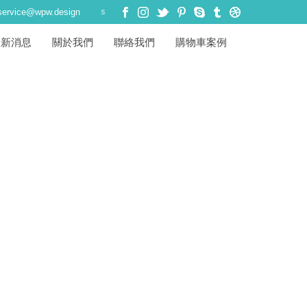
PW Design ☺ WordPress 網站架設 ・ WooCommerce 購物車系統 
service@wpw.design
最新消息
關於我們
聯絡我們
購物車案例