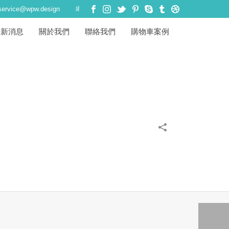
W Design ☺ WordPress 網站架設 ・ WooCommerce 購物車系統 ・
service@wpw.design
最新消息
關於我們
聯絡我們
購物車案例